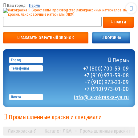
Ваш город:
Пермь
НАЙТИ
ЗАКАЗАТЬ ОБРАТНЫЙ ЗВОНОК
КОРЗИНА
Пермь
Город
+7 (800) 700-59-09
Телефоны
+7 (910) 973-59-08
+7 (910) 973-33-09
+7 (910) 973-01-00
info@lakokraska-ya.ru
Почта
Промышленные краски и спецэмали
Лакокраска-Я
Каталог ЛКМ
Промышленные краски и с