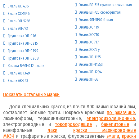
Эмаль ВЛ-515 красно-коричневая
Эмаль ХС-436
Эмаль ВЛ-725 серебристая
Эмаль ХС-5146
Эмаль ФП-5190 белая
Эмаль ЭП-5285
Эмаль ХС-119
Эмаль ЭП-773
Эмаль ХС-710
Грунтовка ЭП-076
Эмаль ХС-717
Грунтовка ЭП-0215
Эмаль ХС-75 у
Грунтовка ЭП-0199
Эмаль ЭП-1155
Грунтовка ЭП-0208
Эмаль ЭП-1155Д
Краска В-ЭП-012 эмаль
Эмаль ЭП-1294
Эмаль АК-1349
Эмаль ЭП-56
Эмаль АК-243
Показать остальные марки
Доля специальных красок, из почти 800 наименований лкм,
составляет больше трети. Покраска красками
по ржавчине
,
люминофоры, термоиндикаторные,
электроизоляционные
,
электропроводные и
токопроводящие
,
бакелитовые
и
канифольные
лаки
,
краски маркировочные
МКЭЧ
и трафаретные краски, флуоресцентные
эмали
,
краски