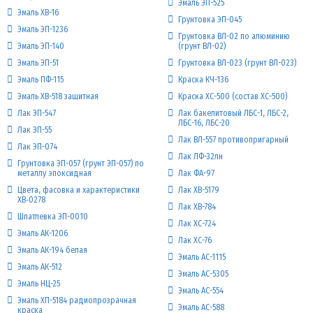
Эмаль ЭП-525
Эмаль ХВ-16
Грунтовка ЭП-045
Эмаль ЭП-1236
Грунтовка ВЛ-02 по алюминию
Эмаль ЭП-140
(грунт ВЛ-02)
Эмаль ЭП-51
Грунтовка ВЛ-023 (грунт ВЛ-023)
Эмаль ПФ-115
Краска КЧ-136
Эмаль ХВ-518 защитная
Краска ХС-500 (состав ХС-500)
Лак ЭП-547
Лак бакелитовый ЛБС-1, ЛБС-2,
ЛБС-16, ЛБС-20
Лак ЭП-55
Лак ВЛ-557 противопригарный
Лак ЭП-074
Лак ЛФ-32лн
Грунтовка ЭП-057 (грунт ЭП-057) по
металлу эпоксидная
Лак ФА-97
Цвета, фасовка и характеристики
Лак ХВ-5179
ХВ‑0278
Лак ХВ-784
Шпатлевка ЭП-0010
Лак ХС-724
Эмаль АК-1206
Лак ХС-76
Эмаль АК-194 белая
Эмаль АС-1115
Эмаль АК-512
Эмаль АС-5305
Эмаль НЦ-25
Эмаль АС-554
Эмаль ХП-5184 радиопрозрачная
Эмаль АС-588
краска