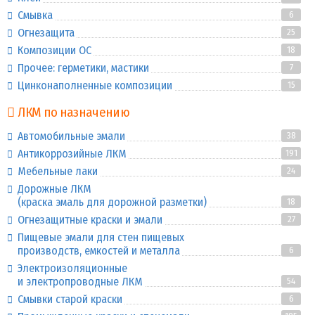
Смывка
6
Огнезащита
25
Композиции ОС
18
Прочее: герметики, мастики
7
Цинконаполненные композиции
15
ЛКМ по назначению
Автомобильные эмали
38
Антикоррозийные ЛКМ
191
Мебельные лаки
24
Дорожные ЛКМ
(краска эмаль для дорожной разметки)
18
Огнезащитные краски и эмали
27
Пищевые эмали для стен пищевых
производств, емкостей и металла
6
Электроизоляционные
и электропроводные ЛКМ
54
Смывки старой краски
6