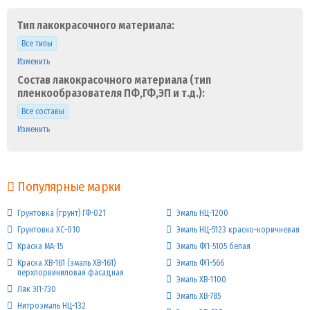
Тип лакокрасочного материала:
Все типы
Изменить
Состав лакокрасочного материала (тип
пленкообразователя ПФ,ГФ,ЭП и т.д.):
Все составы
Изменить
Популярные марки
Грунтовка (грунт) ГФ-021
Эмаль НЦ-1200
Грунтовка ХС-010
Эмаль НЦ-5123 красно-коричневая
Краска МА-15
Эмаль ФП-5105 белая
Краска ХВ-161 (эмаль ХВ-161)
Эмаль ФП-566
перхлорвиниловая фасадная
Эмаль ХВ-1100
Лак ЭП-730
Эмаль ХВ-785
Нитроэмаль НЦ-132