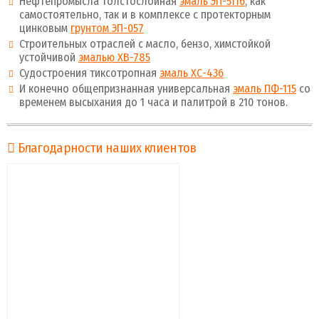
Нефтепромысла толстослойная
эмаль ЭП-5116
, как
самостоятельно, так и в комплексе с протекторным
цинковым
грунтом ЭП-057
Строительных отраслей с масло, бензо, химстойкой
устойчивой
эмалью ХВ-785
Судостроения тиксотропная
эмаль ХС-436
И конечно общепризнанная универсальная
эмаль ПФ-115
со
временем высыхания до 1 часа и палитрой в 210 тонов.
Благодарности наших клиентов