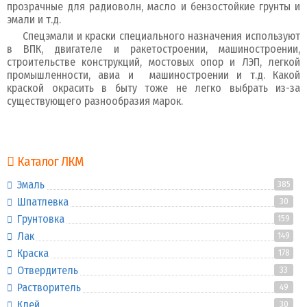
прозрачные для радиоволн, масло и бензостойкие грунты и
эмали и т.д.
Спецэмали и краски специального назначения используют
в ВПК, двигателе и ракетостроении, машиностроении,
строительстве конструкций, мостовых опор и ЛЭП, легкой
промышленности, авиа и машиностроении и т.д. Какой
краской окрасить в быту тоже не легко выбрать из-за
существующего разнообразия марок.
Каталог ЛКМ
Эмаль
385
Шпатлевка
30
Грунтовка
159
Лак
149
Краска
178
Отвердитель
33
Растворитель
49
Клей
30