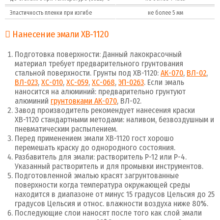
Эластичность пленки при изгибе
не более 5 мм
Нанесение эмали ХВ-1120
Подготовка поверхности: Данный лакокрасочный
материал требует предварительного грунтования
стальной поверхности. Грунты под ХВ-1120:
АК-070
,
ВЛ-02
,
ВЛ-023
,
ХС-010
,
ХС-059
,
ХС-068
,
ЭП-0263
. Если эмаль
наносится на алюминий: предварительно грунтуют
алюминий
грунтовками АК-070
, ВЛ-02.
Завод производитель рекомендует нанесения краски
ХВ-1120 стандартными методами: наливом, безвоздушным и
пневматическим распылением.
Перед применением эмали ХВ-1120 гост хорошо
перемешать краску до однородного состояния.
Разбавитель для эмали: растворитель Р-12 или Р-4.
Указанный растворитель и для промывки инструментов.
Подготовленной эмалью красят загрунтованные
поверхности когда температура окружающей среды
находится в диапазоне от минус 15 градусов Цельсия до 25
градусов Цельсия и относ. влажности воздуха ниже 80%.
Последующие слои наносят после того как слой эмали