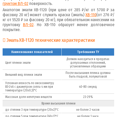
грунтом ВЛ-02
поверхность.
Аналогом эмали ХВ-1120 (при цене от 285 ₽/кг от 5700 ₽ за
фасовку 20 кг) может служить краска (эмаль)
ХВ-110
(от 276 ₽/
кг от 5520 ₽ за фасовку 20 кг), при обязательном нанесении на
грунтовку
ВЛ-02
. Но ХВ-110 образует менее долговечное
покрытие.
Эмаль ХВ-1120 технические характеристики
Наименование показателей
Требования ТУ
Должен находиться в пределах
Цвет пленки эмали
допускаемых отклонений,
установленных образцами
После высыхания пленка должна
Внешний вид пленки эмали
быть гладкой, полуматовой
Условная вязкость по вискозиметру
ВЗ-246 с диаметром сопла 4 мм при
40-80 секунд
температуре (20±0,5)°С
Массовая доля нелетучих веществ
23-29%
Время высыхания пленки
до степени 3 при температуре (20±2)°С
не более 2 часов
до степени 5 при температуре (60±2)°С
не более 1 часа