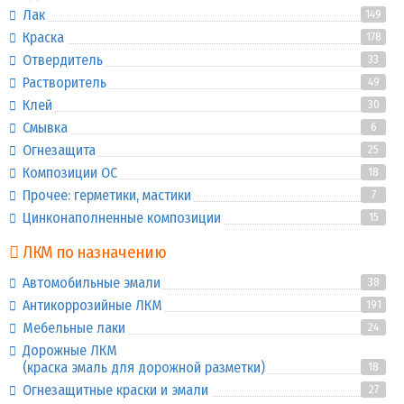
Лак
149
Краска
178
Отвердитель
33
Растворитель
49
Клей
30
Смывка
6
Огнезащита
25
Композиции ОС
18
Прочее: герметики, мастики
7
Цинконаполненные композиции
15
ЛКМ по назначению
Автомобильные эмали
38
Антикоррозийные ЛКМ
191
Мебельные лаки
24
Дорожные ЛКМ
(краска эмаль для дорожной разметки)
18
Огнезащитные краски и эмали
27