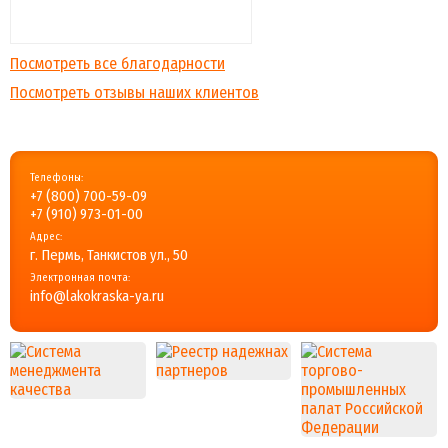
Посмотреть все благодарности
Посмотреть отзывы наших клиентов
Телефоны:
+7 (800) 700-59-09
+7 (910) 973-01-00
Адрес:
г. Пермь, Танкистов ул., 50
Электронная почта:
info@lakokraska-ya.ru