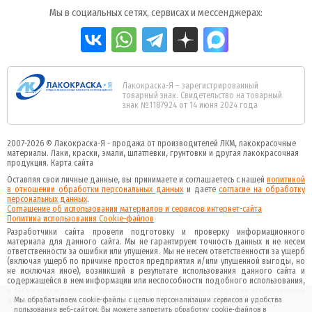
Мы в социальных сетях, сервисах и мессенджерах:
Лакокраска-Я – зарегистрированный
товарный знак. Свидетельство на товарный
знак №1187924 от 14 июня 2024 года
2007-2026 ©
Лакокраска-Я - продажа от производителей ЛКМ, лакокрасочные
материалы.
Лаки, краски, эмали, шпатлевки, грунтовки и другая
лакокрасочная
продукция
.
Карта сайта
Оставляя свои личные данные, вы принимаете и соглашаетесь с нашей
политикой
в отношении обработки персональных данных
и даете
cогласие на обработку
персональных данных
.
Соглашение об использовании материалов и сервисов интернет-сайта
Политика использования Cookie-файлов
Разработчики сайта провели подготовку и проверку информационного
материала для данного сайта. Мы не гарантируем точность данных и не несем
ответственности за ошибки или упущения. Мы не несем ответственности за ущерб
(включая ущерб по причине простоя предприятия и/или упущенной выгоды, но
не исключая иное), возникший в результате использования данного сайта и
содержащейся в нем информации или неспособности подобного использования,
а также мер и решений, которые были предприняты вследствие использования
Мы обрабатываем cookie-файлы с целью персонализации сервисов и удобства
данного сайта и данной информации.
пользования веб-сайтом. Вы можете запретить обработку cookie-файлов в