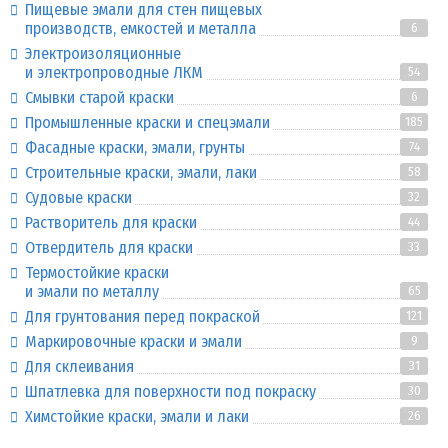
Пищевые эмали для стен пищевых
производств, емкостей и металла
6
Электроизоляционные
и электропроводные ЛКМ
54
Смывки старой краски
6
Промышленные краски и спецэмали
185
Фасадные краски, эмали, грунты
74
Строительные краски, эмали, лаки
58
Судовые краски
32
Растворитель для краски
44
Отвердитель для краски
33
Термостойкие краски
и эмали по металлу
65
Для грунтования перед покраской
121
Маркировочные краски и эмали
9
Для склеивания
31
Шпатлевка для поверхности под покраску
30
Химстойкие краски, эмали и лаки
26