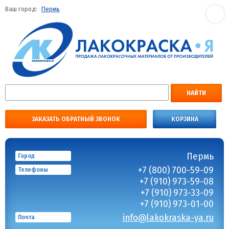
Ваш город:
Пермь
НАЙТИ
ЗАКАЗАТЬ ОБРАТНЫЙ ЗВОНОК
КОРЗИНА
Пермь
Город
+7 (800) 700-59-09
Телефоны
+7 (910) 973-59-08
+7 (910) 973-33-09
+7 (910) 973-01-00
info@lakokraska-ya.ru
Почта