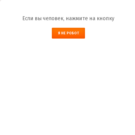
Ваш город:
Пермь
Если вы человек, нажмите на кнопку
НАЙТИ
Я НЕ РОБОТ
ЗАКАЗАТЬ ОБРАТНЫЙ ЗВОНОК
КОРЗИНА
Пермь
Город
+7 (800) 700-59-09
Телефоны
+7 (910) 973-59-08
+7 (910) 973-33-09
+7 (910) 973-01-00
info@lakokraska-ya.ru
Почта
Огнезащитные эмали для металлоконструкций
Лакокраска-Я
Каталог ЛКМ
Эмаль
Огнезащитные кра