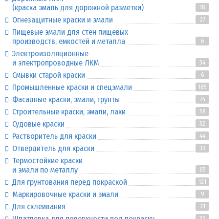
(краска эмаль для дорожной разметки)
18
Огнезащитные краски и эмали
27
Пищевые эмали для стен пищевых
производств, емкостей и металла
6
Электроизоляционные
и электропроводные ЛКМ
54
Смывки старой краски
6
Промышленные краски и спецэмали
185
Фасадные краски, эмали, грунты
74
Строительные краски, эмали, лаки
58
Судовые краски
32
Растворитель для краски
44
Отвердитель для краски
33
Термостойкие краски
и эмали по металлу
65
Для грунтования перед покраской
121
Маркировочные краски и эмали
9
Для склеивания
31
Шпатлевка для поверхности под покраску
30