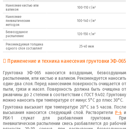
Нанесение кистью или
100-110 г/м²
валиком
Нанесение
пневматическим
100-140 г/м²
методом
Безвоздушное
120-150 г/м²
распыление
Рекомендуемая толщина
25-40 мкм
одного слоя составляет
Применение и техника нанесения грунтовки ЭФ-065
Грунтовка ЭФ-065 наносится воздушным, безвоздушным
распылением, или кистью и валиком. Рекомендуется наносить
один-два слоя. Перед нанесением поверхность очищается от
пыли, грязи и масел. Поверхность должна быть очищена от
ржавчины до 2 степени в соответствии с ГОСТ 9.402. Грунтовку
можно наносить при температуре от минус 5°С до плюс 30°С.
Грунтовка высыхает при температуре 20°С за 5 часов. После
высыхания наносится следующий слой. Растворители
Р-4
и
РБК-1 служат для разбавления грунтовки. При
пневматическом распылении смесь разбавляется до рабочей
вязкости 20-30 секунд, при распылении безвоздушным