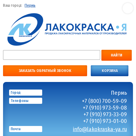
Ваш город:
Пермь
НАЙТИ
ЗАКАЗАТЬ ОБРАТНЫЙ ЗВОНОК
КОРЗИНА
Пермь
Город
+7 (800) 700-59-09
Телефоны
+7 (910) 973-59-08
+7 (910) 973-33-09
+7 (910) 973-01-00
info@lakokraska-ya.ru
Почта