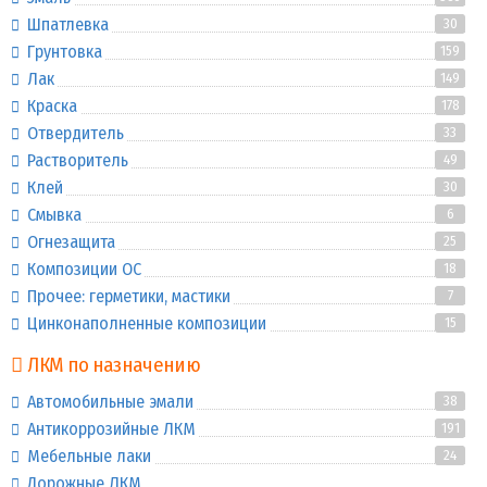
Шпатлевка
30
Грунтовка
159
Лак
149
Краска
178
Отвердитель
33
Растворитель
49
Клей
30
Смывка
6
Огнезащита
25
Композиции ОС
18
Прочее: герметики, мастики
7
Цинконаполненные композиции
15
ЛКМ по назначению
Автомобильные эмали
38
Антикоррозийные ЛКМ
191
Мебельные лаки
24
Дорожные ЛКМ