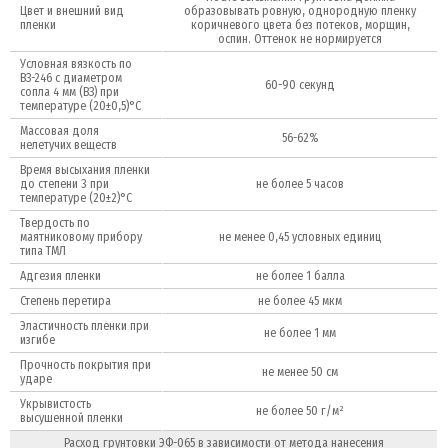
Цвет и внешний вид
образовывать ровную, однородную пленку
пленки
коричневого цвета без потеков, морщин,
оспин. Оттенок не нормируется
Условная вязкость по
ВЗ-246 с диаметром
60-90 секунд
сопла 4 мм (ВЗ) при
температуре (20±0,5)°С
Массовая доля
56-62%
нелетучих веществ
Время высыхания пленки
до степени 3 при
не более 5 часов
температуре (20±2)°С
Твердость по
маятниковому прибору
не менее 0,45 условных единиц
типа ТМЛ
Адгезия пленки
не более 1 балла
Степень перетира
не более 45 мкм
Эластичность пленки при
не более 1 мм
изгибе
Прочность покрытия при
не менее 50 см
ударе
Укрывистость
не более 50 г/м²
высушенной пленки
Расход грунтовки ЭФ-065 в зависимости от метода нанесения