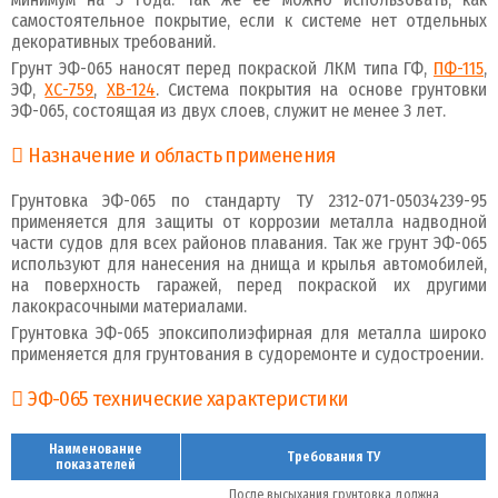
самостоятельное покрытие, если к системе нет отдельных
декоративных требований.
Грунт ЭФ-065 наносят перед покраской ЛКМ типа ГФ,
ПФ-115
,
ЭФ,
ХС-759
,
ХВ-124
. Система покрытия на основе грунтовки
ЭФ-065, состоящая из двух слоев, служит не менее 3 лет.
Назначение и область применения
Грунтовка ЭФ-065 по стандарту ТУ 2312-071-05034239-95
применяется для защиты от коррозии металла надводной
части судов для всех районов плавания. Так же грунт ЭФ-065
используют для нанесения на днища и крылья автомобилей,
на поверхность гаражей, перед покраской их другими
лакокрасочными материалами.
Грунтовка ЭФ-065 эпоксиполиэфирная для металла широко
применяется для грунтования в судоремонте и судостроении.
ЭФ-065 технические характеристики
Наименование
Требования ТУ
показателей
После высыхания грунтовка должна