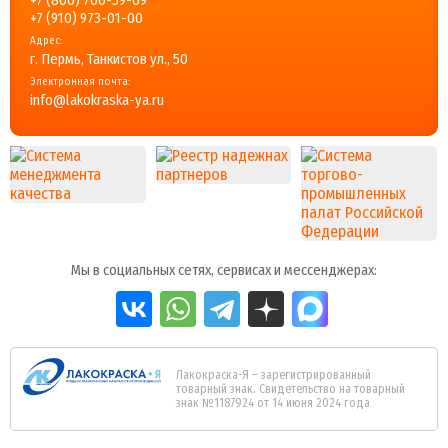
+7 (910) 973-01-00
Адрес:
г. Пермь, Танкистов ул., 50
Электронная почта:
info@lakokraska-ya.ru
Мы в социальных сетях, сервисах и мессенджерах:
Лакокраска-Я – зарегистрированный
товарный знак. Свидетельство на товарный
знак №1187924 от 14 июня 2024 года