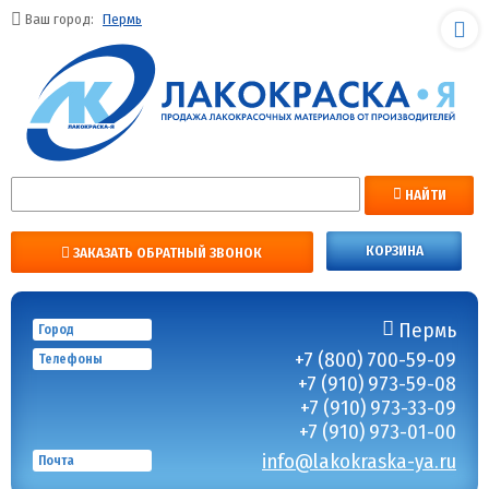
Ваш город:
Пермь
НАЙТИ
КОРЗИНА
ЗАКАЗАТЬ ОБРАТНЫЙ ЗВОНОК
Пермь
Город
+7 (800) 700-59-09
Телефоны
+7 (910) 973-59-08
+7 (910) 973-33-09
+7 (910) 973-01-00
info@lakokraska-ya.ru
Почта