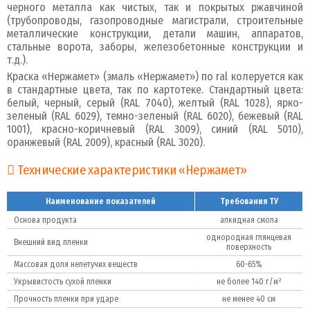
черного металла как чистых, так и покрытых ржавчиной
(трубопроводы, газопроводные магистрали, строительные
металлические конструкции, детали машин, аппаратов,
стальные ворота, заборы, железобетонные конструкции и
т.д.).
Краска «Нержамет» (эмаль «Нержамет») по ral колеруется как
в стандартные цвета, так по картотеке. Стандартный цвета:
белый, черный, серый (RAL 7040), желтый (RAL 1028), ярко-
зеленый (RAL 6029), темно-зеленый (RAL 6020), бежевый (RAL
1001), красно-коричневый (RAL 3009), синий (RAL 5010),
оранжевый (RAL 2009), красный (RAL 3020).
Технические характеристики «Нержамет»
Наименование показателей
Требования ТУ
Основа продукта
алкидная смола
однородная глянцевая
Внешний вид пленки
поверхность
Массовая доля нелетучих веществ
60-65%
Укрывистость сухой пленки
не более 140 г/м²
Прочность пленки при ударе
не менее 40 см