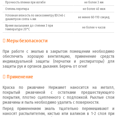
Прочность пленки при изгибе
не более 3 мм
Степень перетира
не более 40 мкм
Условная вязкость по вискозиметру ВЗ-246 с
не менее 60-110 секунд
диаметром сопла 4 мм
Время высыхания до степени 3 при
не более 4 часов
температуре 20°С
Меры безопасности
При работе с эмалью в закрытом помещении необходимо
обеспечить хорошую вентиляцию, применение средств
индивидуальной защиты (перчатки и респираторы) для
защиты рук и органов дыхания. Беречь от огня!
Применение
Краска по ржавчине Нержамет наносится на металл,
покрытый ржавчиной с остатками предшествующего
покрытия, плотно сцепленного с подложкой. Рыхлые слои
ржавчины и пыль необходимо удалить с поверхности.
Перед применением эмаль тщательно перемешивают и
наносят распылителем, кистью или валиком в 1-2 слоя при