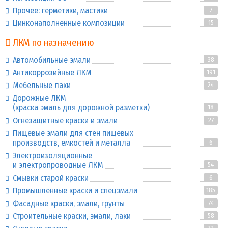
Прочее: герметики, мастики
7
Цинконаполненные композиции
15
ЛКМ по назначению
Автомобильные эмали
38
Антикоррозийные ЛКМ
191
Мебельные лаки
24
Дорожные ЛКМ
(краска эмаль для дорожной разметки)
18
Огнезащитные краски и эмали
27
Пищевые эмали для стен пищевых
производств, емкостей и металла
6
Электроизоляционные
и электропроводные ЛКМ
54
Смывки старой краски
6
Промышленные краски и спецэмали
185
Фасадные краски, эмали, грунты
74
Строительные краски, эмали, лаки
58