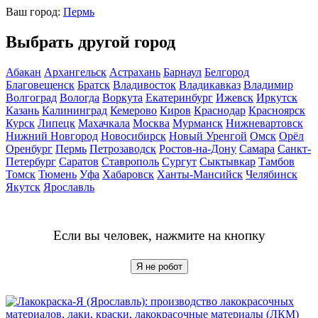
Ваш город:
Пермь
Выбрать другой город
Абакан
Архангельск
Астрахань
Барнаул
Белгород
Благовещенск
Братск
Владивосток
Владикавказ
Владимир
Волгоград
Вологда
Воркута
Екатеринбург
Ижевск
Иркутск
Казань
Калининград
Кемерово
Киров
Краснодар
Красноярск
Курск
Липецк
Махачкала
Москва
Мурманск
Нижневартовск
Нижний Новгород
Новосибирск
Новый Уренгой
Омск
Орёл
Оренбург
Пермь
Петрозаводск
Ростов-на-Дону
Самара
Санкт-
Петербург
Саратов
Ставрополь
Сургут
Сыктывкар
Тамбов
Томск
Тюмень
Уфа
Хабаровск
Ханты-Мансийск
Челябинск
Якутск
Ярославль
Если вы человек, нажмите на кнопку
Я не робот