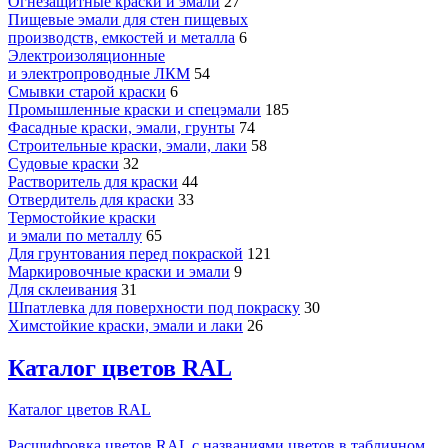
Огнезащитные краски и эмали
27
Пищевые эмали для стен пищевых
производств, емкостей и металла
6
Электроизоляционные
и электропроводные ЛКМ
54
Смывки старой краски
6
Промышленные краски и спецэмали
185
Фасадные краски, эмали, грунты
74
Строительные краски, эмали, лаки
58
Судовые краски
32
Растворитель для краски
44
Отвердитель для краски
33
Термостойкие краски
и эмали по металлу
65
Для грунтования перед покраской
121
Маркировочные краски и эмали
9
Для склеивания
31
Шпатлевка для поверхности под покраску
30
Химстойкие краски, эмали и лаки
26
Каталог цветов RAL
Каталог цветов RAL
Расшифровка цветов RAL с названиями цветов в табличном