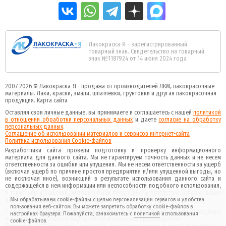
Лакокраска-Я – зарегистрированный
товарный знак. Свидетельство на товарный
знак №1187924 от 14 июня 2024 года
2007-2026 ©
Лакокраска-Я - продажа от производителей ЛКМ, лакокрасочные
материалы.
Лаки, краски, эмали, шпатлевки, грунтовки и другая
лакокрасочная
продукция
.
Карта сайта
Оставляя свои личные данные, вы принимаете и соглашаетесь с нашей
политикой
в отношении обработки персональных данных
и даете
cогласие на обработку
персональных данных
.
Соглашение об использовании материалов и сервисов интернет-сайта
Политика использования Cookie-файлов
Разработчики сайта провели подготовку и проверку информационного
материала для данного сайта. Мы не гарантируем точность данных и не несем
ответственности за ошибки или упущения. Мы не несем ответственности за ущерб
(включая ущерб по причине простоя предприятия и/или упущенной выгоды, но
не исключая иное), возникший в результате использования данного сайта и
содержащейся в нем информации или неспособности подобного использования,
а также мер и решений, которые были предприняты вследствие использования
данного сайта и данной информации.
Мы обрабатываем cookie-файлы с целью персонализации сервисов и удобства
пользования веб-сайтом. Вы можете запретить обработку cookie-файлов в
* - данное изображение является картинкой декоративного смысла, продукция
настройках браузера. Пожалуйста, ознакомьтесь с
политикой
использования
поставляемая оснащена маркировкой и ярлыками производителя
cookie-файлов.
Внимание! Указанные цены являются ориентировочными и могут изменяться в