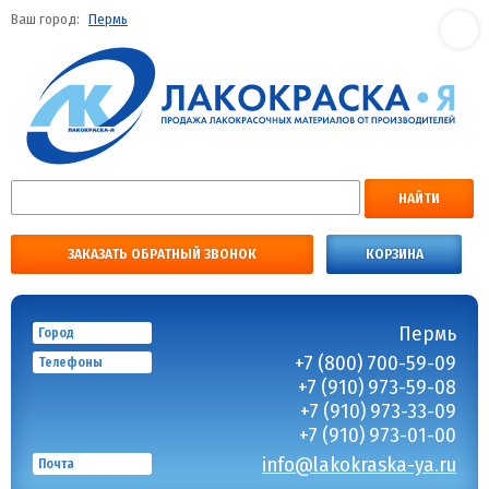
Ваш город:
Пермь
НАЙТИ
ЗАКАЗАТЬ ОБРАТНЫЙ ЗВОНОК
КОРЗИНА
Пермь
Город
+7 (800) 700-59-09
Телефоны
+7 (910) 973-59-08
+7 (910) 973-33-09
+7 (910) 973-01-00
info@lakokraska-ya.ru
Почта