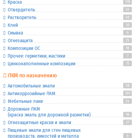
Краска
178
Отвердитель
33
Растворитель
49
Клей
30
Смывка
6
Огнезащита
25
Композиции ОС
18
Прочее: герметики, мастики
7
Цинконаполненные композиции
15
ЛКМ по назначению
Автомобильные эмали
38
Антикоррозийные ЛКМ
191
Мебельные лаки
24
Дорожные ЛКМ
(краска эмаль для дорожной разметки)
18
Огнезащитные краски и эмали
27
Пищевые эмали для стен пищевых
производств, емкостей и металла
6